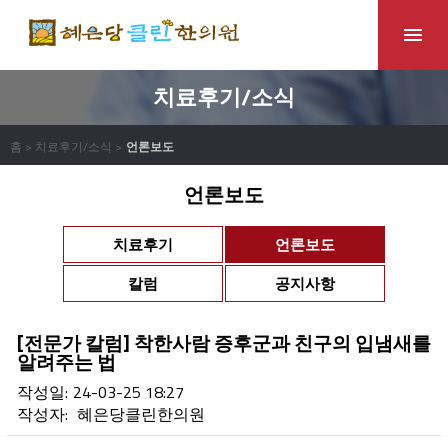
치료후기/소식
홈 > 치료후기/소식 >
언론보도
언론보도
치료후기
언론보도
칼럼
공지사항
[전문가 칼럼] 착한사람 증후군과 친구의 입냄새를
알려주는 법
작성일:
24-03-25 18:27
작성자:
혜은당클린한의원