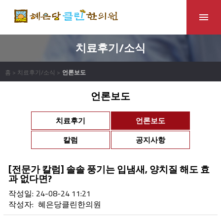
치료후기/소식
홈 > 치료후기/소식 >
언론보도
언론보도
치료후기
언론보도
칼럼
공지사항
[전문가 칼럼] 솔솔 풍기는 입냄새, 양치질 해도 효
과 없다면?
작성일:
24-08-24 11:21
작성자:
혜은당클린한의원