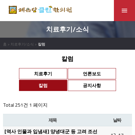
치료후기/소식
홈 > 치료후기/소식 >
칼럼
칼럼
치료후기
언론보도
칼럼
공지사항
Total 251건
1 페이지
제목
날짜
[역사 인물과 입냄새] 양녕대군 등 고려 조선