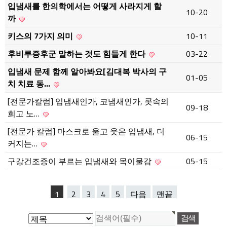
입냄새를 한의학에서는 어떻게 사라지게 할
10-20
까
키스의 7가지 의미
10-11
후비루증후군 말하는 것도 힘들게 한다
03-22
입냄새 문제 함께 알아봐요[김대복 박사의 구
01-05
치 치료 동…
[전문가칼럼] 입냄새인가, 코냄새인가, 콧속의
09-18
희고 노…
[전문가 칼럼] 마스크로 울고 웃은 입냄새, 더
06-15
커지는…
구강건조증이 부르는 입냄새와 목이물감
05-15
1
2
3
4
5
다음
맨끝